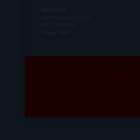
ORTHOCARE
CORSO GARIBALDI N.101
95031 - ADRANO
Catania - Italia
C.F. / P.Iva: 04722550870 -Il CENTRO ORTOPEDICO d
Privacy