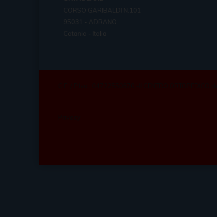
CORSO GARIBALDI N.101
95031 - ADRANO
Catania - Italia
C.F. / P.Iva: 04722550870 -Il CENTRO ORTOPEDICO d
Privacy