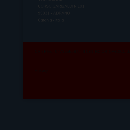
CORSO GARIBALDI N.101
95031 - ADRANO
Catania - Italia
C.F. / P.Iva: 04722550870 -Il CENTRO ORTOPEDICO d
Privacy